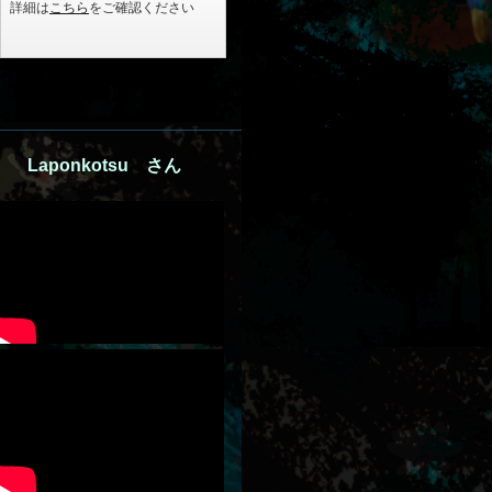
La
pon
kotsu さん