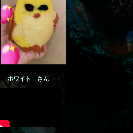
ホ
ワ
イ
ト
さん