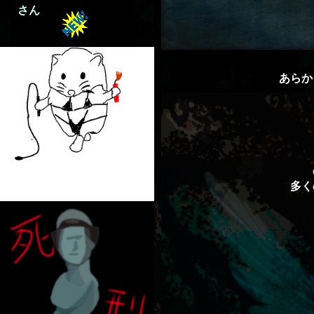
さん
あらか
多く