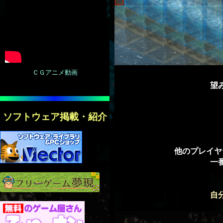
ＣＧアニメ動画
望
ソフトウェア掲載・紹介
他のプレイヤ
一
自