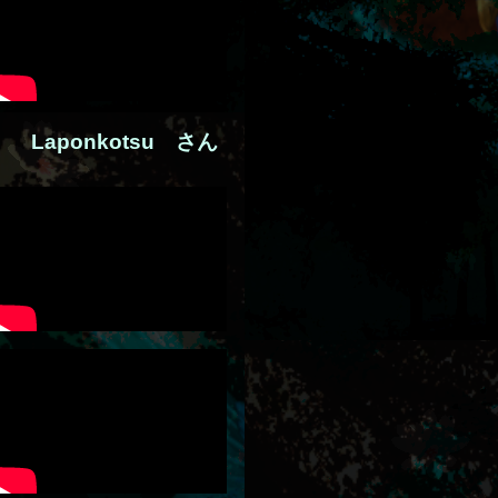
Lap
onkotsu さん