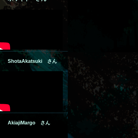
Shota
Akatsuki
さん
AkiajiMargo さん