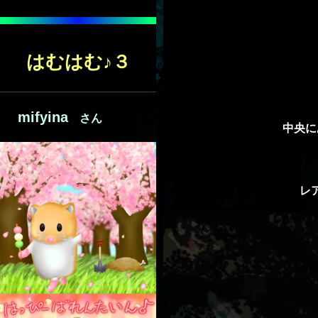
は
むは
む♪３
mifyina
さん
中央に
レ