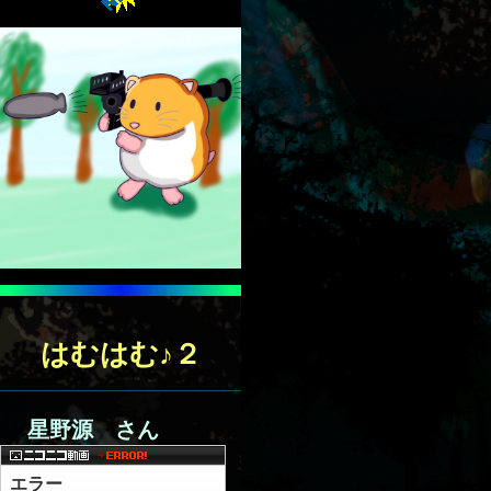
は
むは
む♪２
星
野源 さん