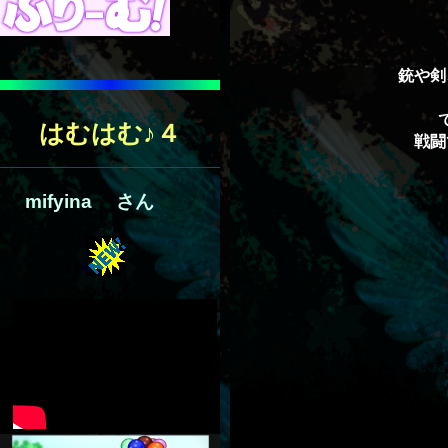
銃や剣
はむはむ♪４
戦闘
mifyina さん