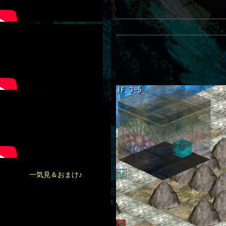
一
気見＆おま
け♪