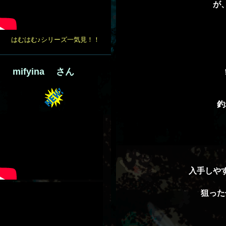
が
はむはむ♪シリーズ一気見！！
mifyina さん
釣
入手しや
狙った